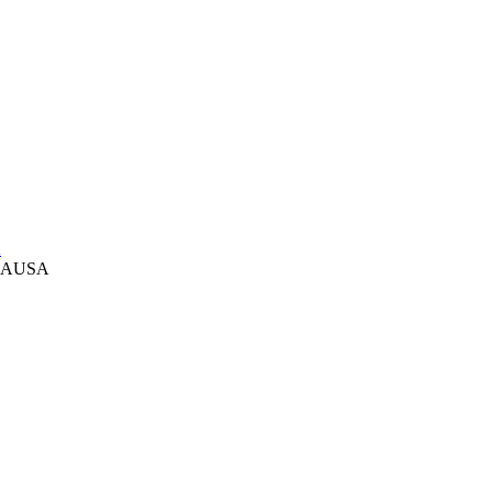
A
я AUSA