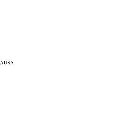
A
я AUSA